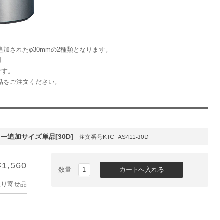
加されたφ30mmの2種類となります。
用
です。
品をご注文ください。
ー追加サイズ単品[30D]
注文番号KTC_AS411-30D
¥1,560
数量
取り寄せ品