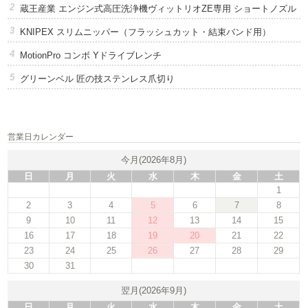
蔵王産業 エンジン式高圧洗浄機ヴィットリオZE専用 ショートノズル
KNIPEX スリムニッパー（フラッシュカット・結束バンド用）
MotionPro コンボ Yドライブレンチ
グリーンベル 匠の技ステンレス爪切り
営業日カレンダー
今月(2026年8月)
日
月
火
水
木
金
土
1
2
3
4
5
6
7
8
9
10
11
12
13
14
15
16
17
18
19
20
21
22
23
24
25
26
27
28
29
30
31
翌月(2026年9月)
日
月
火
水
木
金
土