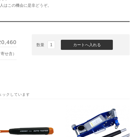
た人はこの機会に是非どうぞ。
20,460
数量
り寄せ含）
ェックしています