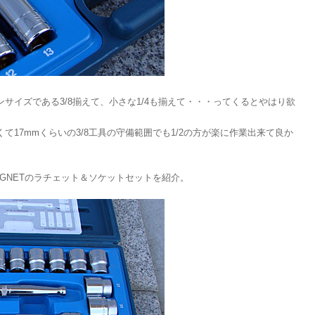
サイズである3/8揃えて、小さな1/4も揃えて・・・ってくるとやはり欲
17mmくらいの3/8工具の守備範囲でも1/2の方が楽に作業出来て良か
IGNETのラチェット＆ソケットセットを紹介。