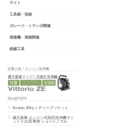
ライト
工具箱・収納
ガレージ・トランポ関連
溶接機・溶接関連
絶縁工具
定番人気！エンジン洗浄機
売れ筋TOP5
Ko-ken 3/8セミディープソケット
蔵王産業 エンジン式高圧洗浄機ヴィ
ットリオZE専用 ショートノズル