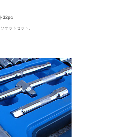
32pc
ドソケットセット。
。