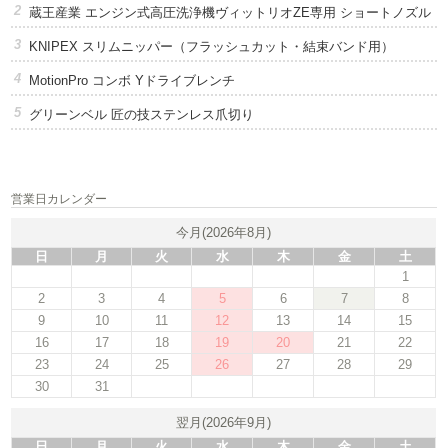
蔵王産業 エンジン式高圧洗浄機ヴィットリオZE専用 ショートノズル
KNIPEX スリムニッパー（フラッシュカット・結束バンド用）
MotionPro コンボ Yドライブレンチ
グリーンベル 匠の技ステンレス爪切り
営業日カレンダー
今月(2026年8月)
日
月
火
水
木
金
土
1
2
3
4
5
6
7
8
9
10
11
12
13
14
15
16
17
18
19
20
21
22
23
24
25
26
27
28
29
30
31
翌月(2026年9月)
日
月
火
水
木
金
土