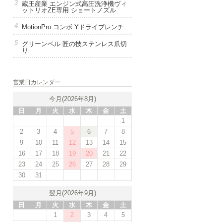
蔵王産業 エンジン式高圧洗浄機ヴィ
ットリオZE専用 ショートノズル
MotionPro コンボ Yドライブレンチ
グリーンベル 匠の技ステンレス爪切
り
営業日カレンダー
今月(2026年8月)
日
月
火
水
木
金
土
1
2
3
4
5
6
7
8
9
10
11
12
13
14
15
16
17
18
19
20
21
22
23
24
25
26
27
28
29
30
31
翌月(2026年9月)
日
月
火
水
木
金
土
1
2
3
4
5