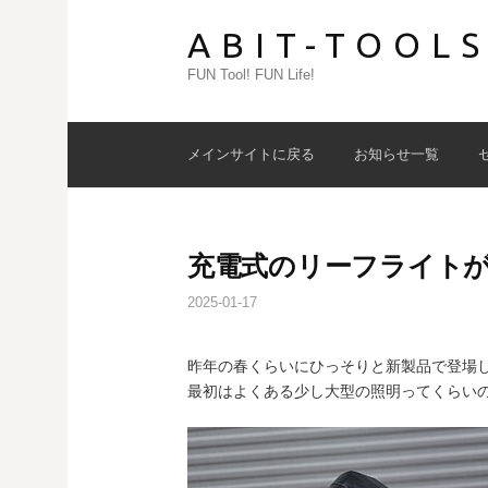
コ
ABIT-TOOL
ン
テ
FUN Tool! FUN Life!
ン
ツ
へ
メインサイトに戻る
お知らせ一覧
ス
キ
ッ
プ
充電式のリーフライト
2025-01-17
昨年の春くらいにひっそりと新製品で登場
最初はよくある少し大型の照明ってくらい