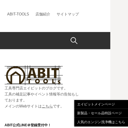
ABIT-TOOLS
店舗紹介
サイトマップ
検
索:
工具専門店エイビットのブログです。
工具の補足記事やイベント情報等の告知もし
ております。
エイビットメインページ
メインのWebサイトは
こちら
です。
新製品・セール品特設ページ
人気のエンジン洗浄機はこちら
ABIT公式LINE＠登録受付中！