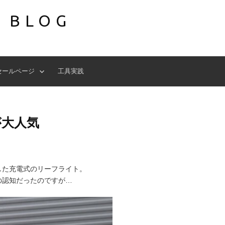
S BLOG
セールページ
工具実践
が大人気
した充電式のリーフライト。
の認知だったのですが…