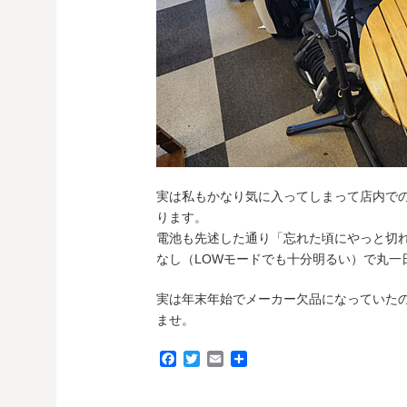
実は私もかなり気に入ってしまって店内で
ります。
電池も先述した通り「忘れた頃にやっと切
なし（LOWモードでも十分明るい）で丸一
実は年末年始でメーカー欠品になっていた
ませ。
F
T
E
共
a
w
m
有
c
i
a