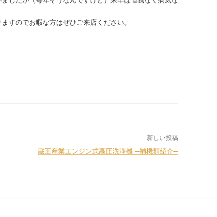
いましたが（毎年そうなんですけど）来年は怪我なく病気な
りますのでお暇な方はぜひご来店ください。
新しい投稿
蔵王産業エンジン式高圧洗浄機 ─補機類紹介─