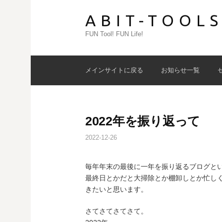
コ
ABIT-TOOL
ン
テ
FUN Tool! FUN Life!
ン
ツ
へ
メインサイトに戻る
お知らせ一覧
ス
キ
ッ
プ
2022年を振り返って
2022-12-26
毎年年末の最後に一年を振り返るブログと
最終日とかだと大掃除とか棚卸しとか忙し
きたいと思います。
さてさてさてさて。