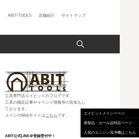
ABIT-TOOLS
店舗紹介
サイトマップ
検
索:
工具専門店エイビットのブログです。
工具の補足記事やイベント情報等の告知もし
ております。
エイビットメインページ
メインのWebサイトは
こちら
です。
新製品・セール品特設ページ
人気のエンジン洗浄機はこちら
ABIT公式LINE＠登録受付中！