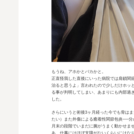
もうね、アホかとバカかと。
正直怪我した直後にいった病院では肩鎖関節
治ると思うよ」言われたので少しだけホッ
る事が判明してしまい、あまりにも内部過
した。
さらにいうと術後3ヶ月経った今でも骨は
たい）また外傷による癒着性関節包炎──分か
月末の段階でいまだに腕がうまく動かせま
あ、仕事にはほぼ支障がないくらいにはな