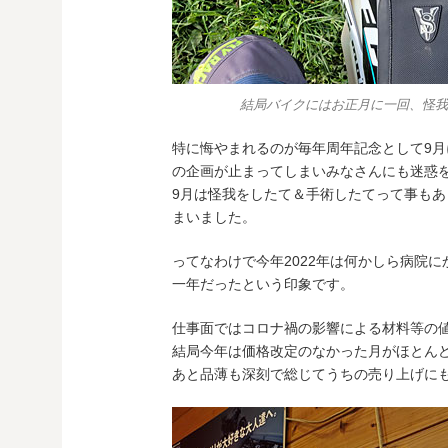
結局バイクにはお正月に一回、怪我
特に悔やまれるのが毎年周年記念として9
の企画が止まってしまいみなさんにも迷惑
9月は怪我をしたて＆手術したてって事も
まいました。
ってなわけで今年2022年は何かしら病院
一年だったという印象です。
仕事面ではコロナ禍の影響による材料等の
結局今年は価格改定のなかった月がほとん
あと品薄も深刻で総じてうちの売り上げに