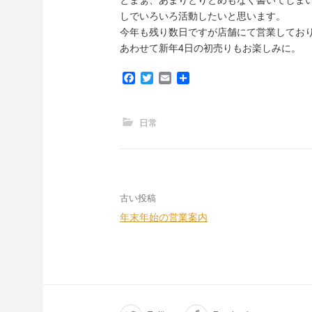
とまぁ、あまりとりとめもなく書いてしま
しでいろいろ活動したいと思います。
今年も残り数日ですが店舗にて営業してお
あわせて新年4日の初売りもお楽しみに。
F
T
E
共
a
w
m
有
c
i
a
e
t
i
日常
b
t
l
o
e
o
r
k
投
古い投稿
年末年始の営業案内
稿
ナ
ビ
ゲ