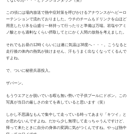
てないのか・・・とテンションダウン（笑）
この頃には場内放送で熱中症対策を呼びかけるアナウンスがヘビーロ
ーテンションで流れておりました。ウチのチームもドリンクを山ほど
用意したり氷を山盛り一杯持って行ったりと準備は万端。岩塩やアミ
ノ酸とかも過剰なくらい摂取してとにかく人間の放熱を考えました。
それでもお昼の12時くらいには遂に気温は38度へ・・・。こうなると
走行後の体内の熱気が抜けません、汗もうまく出なくなってくるんで
すよね。
で、ついに秘密兵器投入。
ザバーン。
もうウエアとか脱いでいる暇も無い勢いで子供プールにドボン。この
写真が当日の厳しさの全てを表していると思います（笑）
しかし不思議なもんで集中して走っている時ってあまり「キツイ」と
か思わないんですよね。だから少し無理して走っちゃうんですけど、
帰って来たときに自分の身体の変調に気がつくんですね。やっぱ熱中