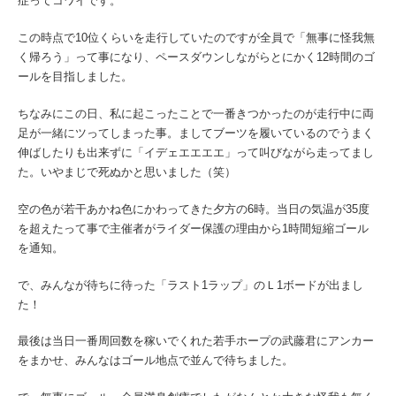
症ってコワイです。
この時点で10位くらいを走行していたのですが全員で「無事に怪我無
く帰ろう」って事になり、ペースダウンしながらとにかく12時間のゴ
ールを目指しました。
ちなみにこの日、私に起こったことで一番きつかったのが走行中に両
足が一緒にツってしまった事。ましてブーツを履いているのでうまく
伸ばしたりも出来ずに「イデェエエエエ」って叫びながら走ってまし
た。いやまじで死ぬかと思いました（笑）
空の色が若干あかね色にかわってきた夕方の6時。当日の気温が35度
を超えたって事で主催者がライダー保護の理由から1時間短縮ゴール
を通知。
で、みんなが待ちに待った「ラスト1ラップ」のＬ1ボードが出まし
た！
最後は当日一番周回数を稼いでくれた若手ホープの武藤君にアンカー
をまかせ、みんなはゴール地点で並んで待ちました。