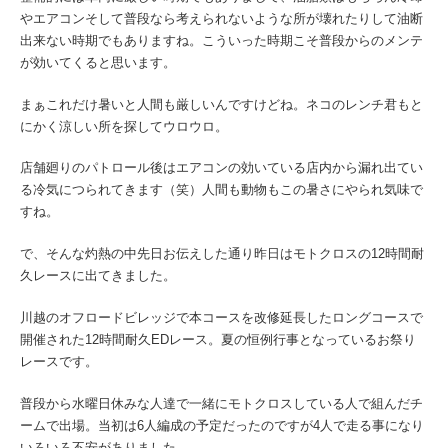
やエアコンそして普段なら考えられないような所が壊れたりして油断
出来ない時期でもありますね。こういった時期こそ普段からのメンテ
が効いてくると思います。
まぁこれだけ暑いと人間も厳しいんですけどね。ネコのレンチ君もと
にかく涼しい所を探してウロウロ。
店舗廻りのパトロール後はエアコンの効いている店内から漏れ出てい
る冷気につられてきます（笑）人間も動物もこの暑さにやられ気味で
すね。
で、そんな灼熱の中先日お伝えした通り昨日はモトクロスの12時間耐
久レースに出てきました。
川越のオフロードビレッジで本コースを改修延長したロングコースで
開催された12時間耐久EDレース。夏の恒例行事となっているお祭り
レースです。
普段から水曜日休みな人達で一緒にモトクロスしている人で組んだチ
ームで出場。当初は6人編成の予定だったのですが4人で走る事になり
いろいろ不安がありました。