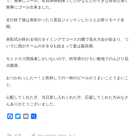
で、無事にゴール。全員満身創痍でしたがなんとか大きな怪我も無く
無事にゴール出来ました。
走行終了後は表彰やったり景品ジャンケンしたりとお祭りモード全
開。
表彰式が終わる頃のタイミングでコースの隣で花火大会が始まり、つ
いでに我がチームのＢＢＱも始まって宴は最高潮。
モトクロス関係者しかいないので、特等席のひろい敷地でのんびり花
火鑑賞。
おつかれっしたー！と乾杯しての一杯のビールのうまいことうまいこ
と。
心配してくれた方、当日差し入れくれた方、応援してくれた方みなさ
んありがとうございました。
F
T
E
共
a
w
m
有
c
i
a
e
t
i
日常
mx
,
enduro
,
shop
,
ネコ