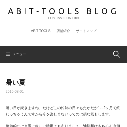
コ
ABIT-TOOLS BLOG
ン
テ
FUN Tool! FUN Life!
ン
ツ
ABIT-TOOLS
店舗紹介
サイトマップ
へ
ス
キ
ッ
検
メニュー
プ
索:
暑い夏
2010-08-01
暑い日が続きますね、だけどこの灼熱の日々もたかだか1～2ヶ月で終
わっちゃうんですから今を楽しまないってのは損な気もします。
整備的には車両に厳しい時期でもありまして、油脂類はもちろん冷却