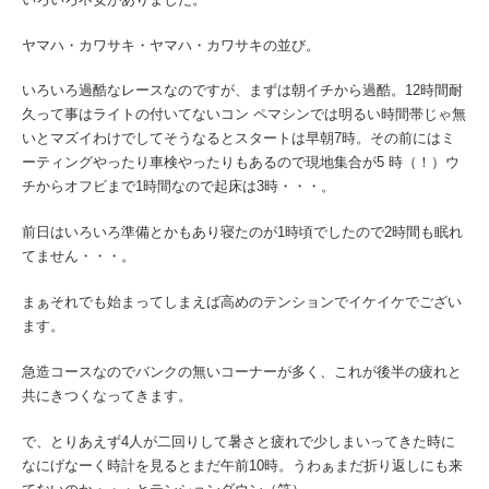
ヤマハ・カワサキ・ヤマハ・カワサキの並び。
いろいろ過酷なレースなのですが、まずは朝イチから過酷。12時間耐
久って事はライトの付いてないコン ペマシンでは明るい時間帯じゃ無
いとマズイわけでしてそうなるとスタートは早朝7時。その前にはミ
ーティングやったり車検やったりもあるので現地集合が5 時（！）ウ
チからオフビまで1時間なので起床は3時・・・。
前日はいろいろ準備とかもあり寝たのが1時頃でしたので2時間も眠れ
てません・・・。
まぁそれでも始まってしまえば高めのテンションでイケイケでござい
ます。
急造コースなのでバンクの無いコーナーが多く、これが後半の疲れと
共にきつくなってきます。
で、とりあえず4人が二回りして暑さと疲れで少しまいってきた時に
なにげなーく時計を見るとまだ午前10時。うわぁまだ折り返しにも来