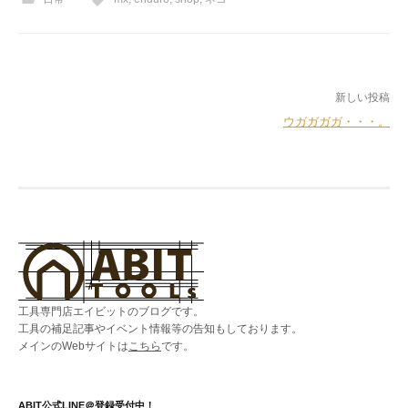
b
t
l
o
e
o
r
k
投
新しい投稿
ウガガガガ・・・。
稿
ナ
ビ
ゲ
ー
シ
ョ
工具専門店エイビットのブログです。
ン
工具の補足記事やイベント情報等の告知もしております。
メインのWebサイトは
こちら
です。
ABIT公式LINE＠登録受付中！