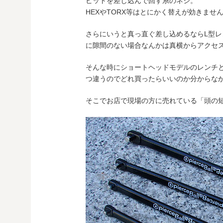
ビットを差し込んで回す系のネジ。
HEXやTORX等はとにかく替えが効きませ
さらにいうと真っ直ぐ差し込めるならL型
に隙間のない場合なんかは真横からアクセ
そんな時にショートヘッドモデルのレンチ
つ違うのでどれ買ったらいいのか分からな
そこでお店で現場の方に売れている「頭の短