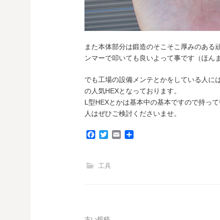
また本体部分は鍛造のそこそこ厚みのある
ンマーで叩いても良いよって事です（ほん
でも工場の設備メンテとかをしている人に
の人気HEXとなっております。
L型HEXとかは基本中の基本ですので持っ
人はぜひご検討くださいませ。
F
T
E
共
a
w
m
有
c
i
a
e
t
i
工具
b
t
l
o
e
o
r
k
古い投稿