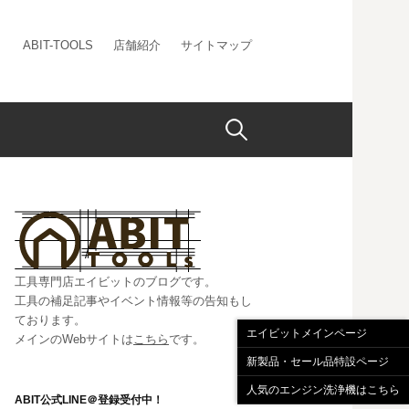
ABIT-TOOLS
店舗紹介
サイトマップ
検
索:
工具専門店エイビットのブログです。
工具の補足記事やイベント情報等の告知もし
ております。
エイビットメインページ
メインのWebサイトは
こちら
です。
新製品・セール品特設ページ
人気のエンジン洗浄機はこちら
ABIT公式LINE＠登録受付中！