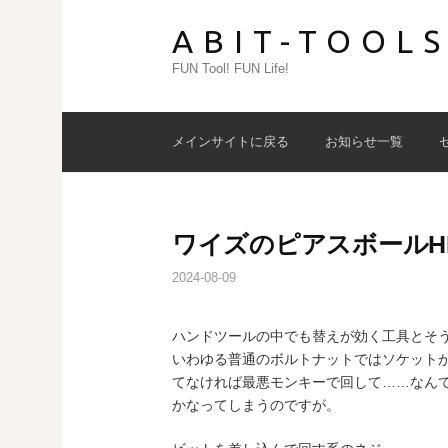
コ
ABIT-TOOL
ン
テ
FUN Tool! FUN Life!
ン
ツ
へ
メインサイトに戻る
お知らせ一覧
ス
キ
ッ
プ
ワイズのピアスボールH
2024-08-09
ハンドツールの中でも替えが効く工具とそ
いわゆる普通のボルトナットではソケット
てなければ最悪モンキーで回して……なん
かなってしまうのですが。